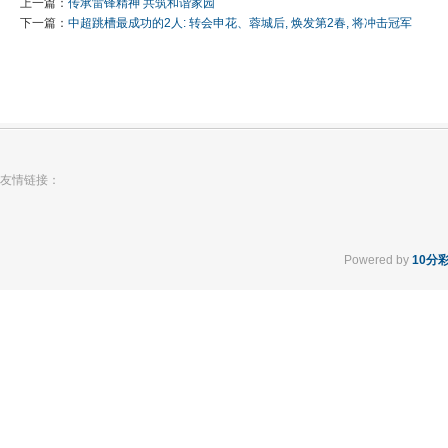
上一篇：
传承雷锋精神 共筑和谐家园
下一篇：
中超跳槽最成功的2人: 转会申花、蓉城后, 焕发第2春, 将冲击冠军
友情链接：
Powered by
10分